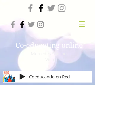
Co-educating online
Mercedes Sanchez
Vico
Coeducando en Red
Masculinidades igualitarias